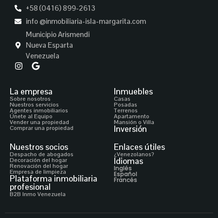
+58 (0416) 899-2613
info @inmobiliaria-isla-margarita.com
Municipio Arismendi
Nueva Esparta
Venezuela
La empresa
Inmuebles
Sobre nosotros
Casas
Nuestros servicios
Posadas
Agentes inmobiliarios
Terrenos
Únete al Equipo
Apartamento
Vender una propiedad
Mansión o Villa
Inversión
Comprar una propiedad
Nuestros socios
Enlaces útiles
Despacho de abogados
¿Venezolanos?
Idiomas
Decoración del hogar
Renovación del hogar
Inglés
Empresa de limpieza
Español
Plataforma inmobiliaria
Francés
profesional
B2B Inmo Venezuela