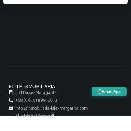
ELITE INMOBILIARIA
WhatsApp
DH Grupo Maragarita
+58 (0416) 899-2613
info @inmobiliaria-isla-margarita.com
Municipio Arismendi
Nueva Esparta
Venezuela