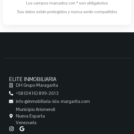
Los campos marcados con * son obligatorios
Sus datos están protegidos y nunca serán compartidos
ELITE INMOBILIARIA
DH Grupo Maragarita
+58 (0416) 899-2613
info @inmobiliaria-isla-margarita.com
Municipio Arismendi
Nueva Esparta
Venezuela