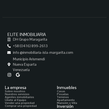
ELITE INMOBILIARIA
DH Grupo Maragarita
+58 (0416) 899-2613
info @inmobiliaria-isla-margarita.com
Municipio Arismendi
Nueva Esparta
Venezuela
La empresa
Inmuebles
Sobre nosotros
Casas
Nuestros servicios
Posadas
Agentes inmobiliarios
Terrenos
Únete al Equipo
Apartamento
Vender una propiedad
Mansión o Villa
Inversión
Comprar una propiedad