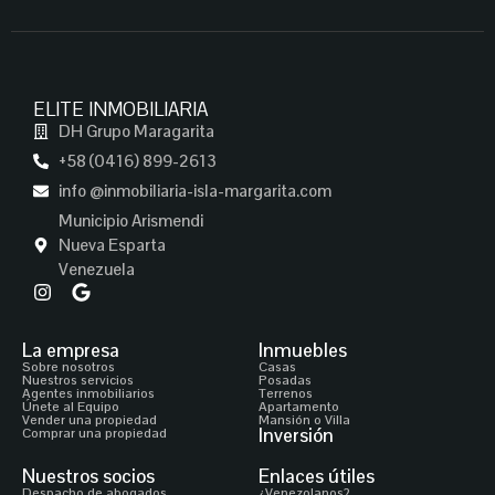
ELITE INMOBILIARIA
DH Grupo Maragarita
+58 (0416) 899-2613
info @inmobiliaria-isla-margarita.com
Municipio Arismendi
Nueva Esparta
Venezuela
La empresa
Inmuebles
Sobre nosotros
Casas
Nuestros servicios
Posadas
Agentes inmobiliarios
Terrenos
Únete al Equipo
Apartamento
Vender una propiedad
Mansión o Villa
Inversión
Comprar una propiedad
Nuestros socios
Enlaces útiles
Despacho de abogados
¿Venezolanos?