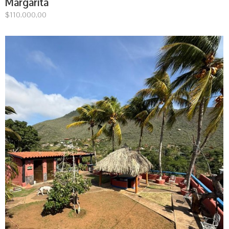
Margarita
$
110.000,00