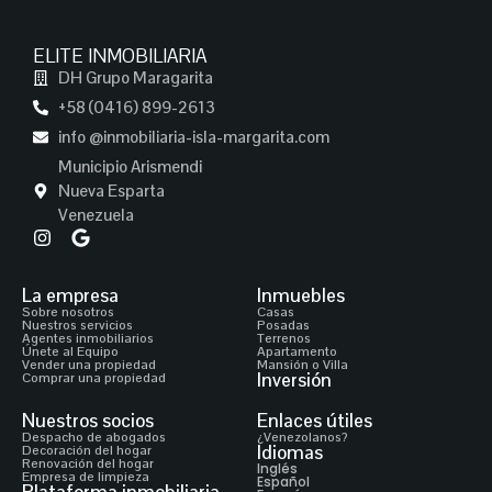
ELITE INMOBILIARIA
DH Grupo Maragarita
+58 (0416) 899-2613
info @inmobiliaria-isla-margarita.com
Municipio Arismendi
Nueva Esparta
Venezuela
La empresa
Inmuebles
Sobre nosotros
Casas
Nuestros servicios
Posadas
Agentes inmobiliarios
Terrenos
Únete al Equipo
Apartamento
Vender una propiedad
Mansión o Villa
Inversión
Comprar una propiedad
Nuestros socios
Enlaces útiles
Despacho de abogados
¿Venezolanos?
Idiomas
Decoración del hogar
Renovación del hogar
Inglés
Empresa de limpieza
Español